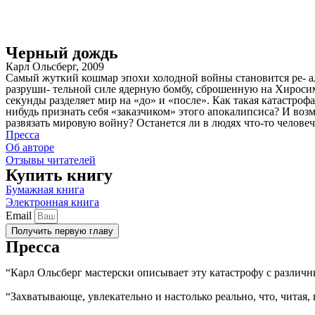
Черный дождь
Карл Ольсберг, 2009
Самый жуткий кошмар эпохи холодной войны становится ре- а
разруши- тельной силе ядерную бомбу, сброшенную на Хиросиму
секунды разделяет мир на «до» и «после». Как такая катастроф
нибудь признать себя «заказчиком» этого апокалипсиса? И воз
развязать мировую войну? Останется ли в людях что-то человече
Пресса
Об авторе
Отзывы читателей
Купить книгу
Бумажная книга
Электронная книга
Email
Получить первую главу
Пресса
“Карл Ольсберг мастерски описывает эту
катастрофу с
различн
“Захватывающе, увлекательно и настолько реально, что, читая,