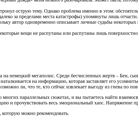
затронул острую тему. Однако проблема именно в этом: обстояте
 далеко за пределами места катастрофы) упомянуты лишь отчаст
скольку автор одновременно описывает личные судьбы некоторых
некоторые вещи не распутаны или распутаны лишь поверхностно.
а на немецкий мегаполис. Среди бесчисленных жертв – Бен, сын
талкивается на информацию, которая заставляет его усомниться
зможно ли, что те, кто сейчас извлекает выгоду из гнева по пово
 о многих параллельных сюжетах, и вы пытаетесь найти взаимосв
цию и прочувствовать весь эмоциональный хаос. Напряжение прис
а, которую можно рекомендовать.