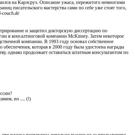
ушился на Карлсруэ. Описание ужаса, пережитого немногими
аниц писательского мастерства сами по себе уже стоят того,
i-couch.de
стрирование и защитил докторскую диссертацию по
гии в консалтинговой компании McKinsey. Затем некоторое
ственной компании. В 1993 году основал собственное
о обеспечения, которая в 2000 году была удостоена награды
тву, однако продолжает оставаться штатным консультантом по
оссии?
им, но .... (!)
, что планка поставлена довольно высоко из-за предыдущего