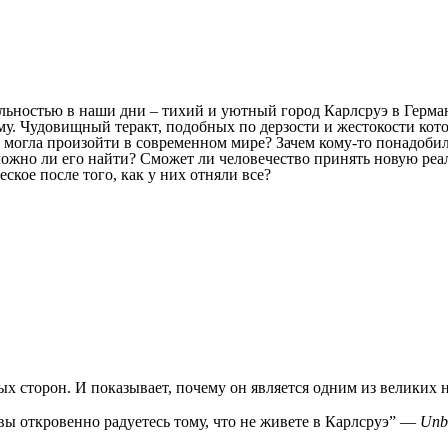
льностью в наши дни – тихий и уютный город Карлсруэ в Герма
. Чудовищный теракт, подобных по дерзости и жестокости котор
а могла произойти в современном мире? Зачем кому-то понадобил
можно ли его найти? Сможет ли человечество принять новую реал
ское после того, как у них отняли все?
ых сторон. И показывает, почему он является одним из великих
 вы откровенно радуетесь тому, что не живете в Карлсруэ” ―
Unb