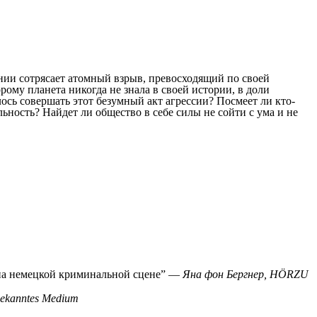
нии сотрясает атомный взрыв, превосходящий по своей
ому планета никогда не знала в своей истории, в доли
ось совершать этот безумный акт агрессии? Посмеет ли кто-
ьность? Найдет ли общество в себе силы не сойти с ума и не
 на немецкой криминальной сцене”
―
Яна фон Бергнер, HÖRZU
ekanntes Medium