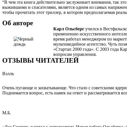
“В чем эта книга действительно заслуживает внимания, так эт
выжившими и спасателями, является одним из самых напряженных
чтобы прочитать этот триллер, в котором предполагаемая реал
Об авторе
Карл Ольсберг
учился в Вестфальск
применению искусственного интеллек
время работал менеджером по маркет
мультимедийное агентство. Чуть позж
«Стартап 2000 года». С 2003 года Ка
вопросам управления.
ОТЗЫВЫ ЧИТАТЕЛЕЙ
Вэлль
Очень пугающе и захватывающе. Что стало с советскими ядерн
Поднимается вопрос, есть намек на ответ и рассматривается возм
М.Б.
«Дас Систем» я читал с энтузиазмом. Новая работа Ольсберга 