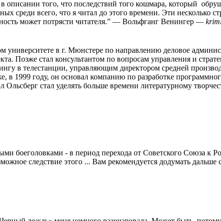
о в описании того, что последствий того кошмара, который обр
 среди всего, что я читал до этого времени. Эти несколько стр
ьность может потрясти читателя.”
―
Вольфганг Венингер ―
krim
ом университете в г. Мюнстере по направлению деловое админи
та. Позже стал консультантом по вопросам управления и страте
ингу в телестанции, управляющим директором средней производ
е, в 1999 году, он основал компанию по разработке программног
рл Ольсберг стал уделять больше времени литературному творчес
ыми боеголовками - в период перехода от Советского Союза к Р
ожное следствие этого ... Вам рекомендуется додумать дальше сам
«Черный дождь» меня немного разочаровала. Может быть, потому